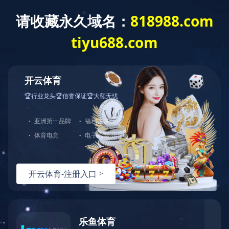
乐鱼·体育（中国）官方网站
乐鱼·体育（中国）
企业概况
工程业绩
乐鱼·体育（中国）
官方网站-LEYU
当前位置：
乐鱼·体育（中国）官方网站-LEYU SPORTS
>
工程业绩
>
工业项
官方网站-LEYU
SPORTS
SPORTSbanner
来源