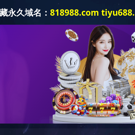
业绩
企业荣誉
新闻资讯
乐鱼·体
官
业绩
>
超高层及特大型地标性项目
钢研科技集团有限公司新材料数字化创新研发中
来源：
作者：北京远达
发布时间：2022年09月14日
+
.
-