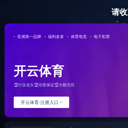
乐鱼·体育（中国）官方网站
乐鱼·体育（中国）
企业概况
工程
乐鱼·体育（中国）
官方网站-LEYU
当前位置：
乐鱼·体育（中国）官方网站-LEYU SPORTS
>
工程
官方网站-LEYU
SPORTS
SPORTSbanner
中国