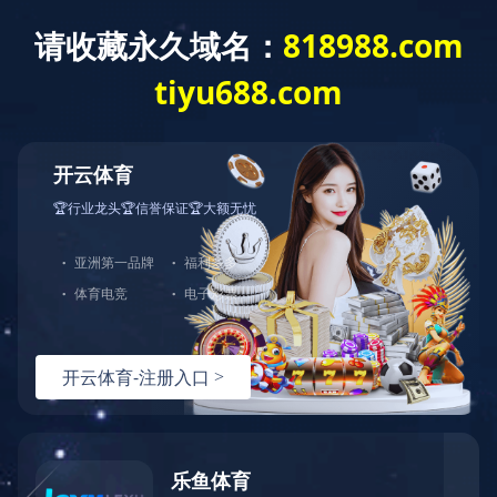
乐鱼·体育（中国）官方网站
乐鱼·体育（中国）
企业概况
工程业绩
乐鱼·体育（中国）
官方网站-LEYU
当前位置：
乐鱼·体育（中国）官方网站-LEYU SPORTS
>
工程业绩
>
超高层
官方网站-LEYU
SPORTS
SPORTSbanner
来源