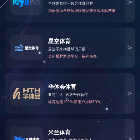
网站乐鱼·体育（中国）官方网